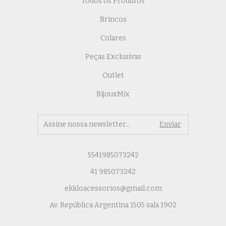
Todos os Produtos
Brincos
Colares
Peças Exclusivas
Outlet
BijouxMix
5541985073242
41 985073242
ekkloacessorios@gmail.com
Av. República Argentina 1505 sala 1902